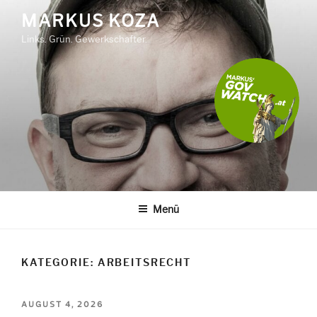
Zum
MARKUS KOZA
Inhalt
Links. Grün. Gewerkschafter.
springen
Menü
KATEGORIE:
ARBEITSRECHT
VERÖFFENTLICHT
AUGUST 4, 2026