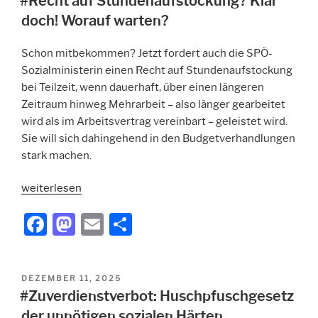
#Recht auf Stundenaufstockung? Klar
b
d
doch! Worauf warten?
o
o
Schon mitbekommen? Jetzt fordert auch die SPÖ-
o
n
Sozialministerin einen Recht auf
Stundenaufstockung
k
bei
Teilzeit
, wenn dauerhaft, über einen längeren
Zeitraum hinweg Mehrarbeit – also länger gearbeitet
wird als im Arbeitsvertrag vereinbart – geleistet wird.
Sie will sich dahingehend in den Budgetverhandlungen
stark machen.
„#Recht
weiterlesen
auf
F
M
E
T
Stundenaufstockung?
a
a
m
ei
Klar
doch!
c
st
ai
le
Worauf
VERÖFFENTLICHT
DEZEMBER 11, 2025
e
o
l
n
warten?“
AM
#Zuverdienstverbot: Huschpfuschgesetz
b
d
der unnötigen sozialen Härten