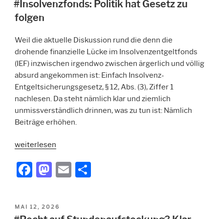
AM
#Insolvenzfonds: Politik hat Gesetz zu
folgen
Weil die aktuelle Diskussion rund die denn die
drohende finanzielle Lücke im Insolvenzentgeltfonds
(IEF) inzwischen irgendwo zwischen ärgerlich und völlig
absurd angekommen ist: Einfach Insolvenz-
Entgeltsicherungsgesetz, § 12, Abs. (3), Ziffer 1
nachlesen. Da steht nämlich klar und ziemlich
unmissverständlich drinnen, was zu tun ist: Nämlich
Beiträge erhöhen.
„#Insolvenzfonds:
weiterlesen
Politik
F
M
E
T
hat
a
a
m
ei
Gesetz
zu
c
st
ai
le
folgen“
VERÖFFENTLICHT
MAI 12, 2026
e
o
l
n
AM