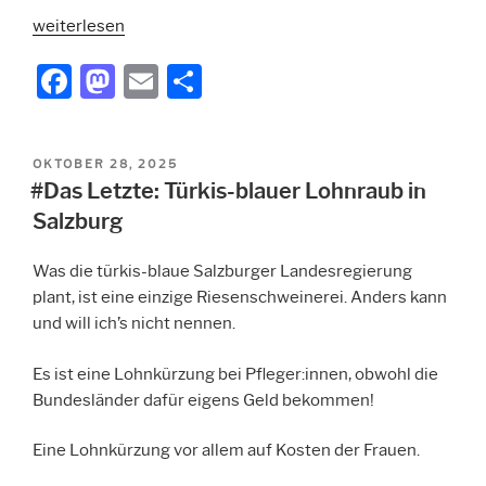
„#Zuverdienstverbot:
weiterlesen
Huschpfuschgesetz
F
M
E
T
der
a
a
m
ei
unnötigen
sozialen
c
st
ai
le
Härten“
VERÖFFENTLICHT
OKTOBER 28, 2025
e
o
l
n
AM
#Das Letzte: Türkis-blauer Lohnraub in
b
d
Salzburg
o
o
Was die türkis-blaue Salzburger Landesregierung
o
n
plant, ist eine einzige Riesenschweinerei. Anders kann
k
und will ich’s nicht nennen.
Es ist eine Lohnkürzung bei Pfleger:innen, obwohl die
Bundesländer dafür eigens Geld bekommen!
Eine Lohnkürzung vor allem auf Kosten der Frauen.