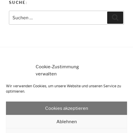
SUCHE:
k
Suche
Suche
nach:
Cookie-Zustimmung
Datenschutz
verwalten
Impressum
Wir verwenden Cookies, um unsere Website und unseren Service zu
optimieren.
Cookie-Richtlinie (EU)
Cookies akzeptieren
Ablehnen
Facebook
Twitter
Email