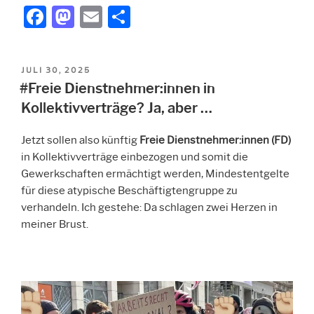
F
M
E
T
Türkis-
a
a
m
ei
blauer
Lohnraub
c
st
ai
le
in
VERÖFFENTLICHT
JULI 30, 2025
e
o
l
n
Salzburg“
AM
#Freie Dienstnehmer:innen in
b
d
Kollektivverträge? Ja, aber …
o
o
Jetzt sollen also künftig
Freie Dienstnehmer:innen (FD)
o
n
in Kollektivverträge einbezogen und somit die
k
Gewerkschaften ermächtigt werden, Mindestentgelte
für diese atypische Beschäftigtengruppe zu
verhandeln. Ich gestehe: Da schlagen zwei Herzen in
meiner Brust.