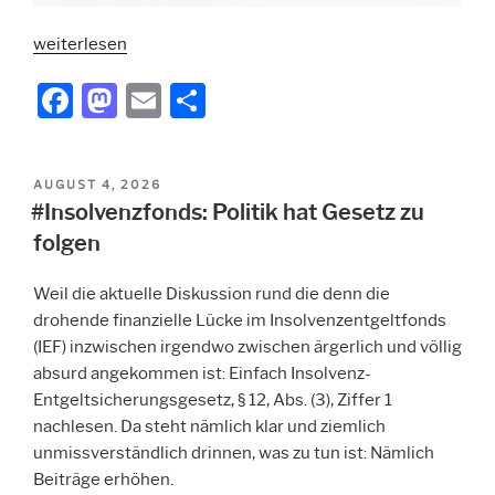
„#Mattle
weiterlesen
und
F
M
E
T
die
a
a
m
ei
Pensionen:
Profunde
c
st
ai
le
Unkenntnis“
VERÖFFENTLICHT
AUGUST 4, 2026
e
o
l
n
AM
#Insolvenzfonds: Politik hat Gesetz zu
b
d
folgen
o
o
Weil die aktuelle Diskussion rund die denn die
o
n
drohende finanzielle Lücke im Insolvenzentgeltfonds
k
(IEF) inzwischen irgendwo zwischen ärgerlich und völlig
absurd angekommen ist: Einfach Insolvenz-
Entgeltsicherungsgesetz, § 12, Abs. (3), Ziffer 1
nachlesen. Da steht nämlich klar und ziemlich
unmissverständlich drinnen, was zu tun ist: Nämlich
Beiträge erhöhen.