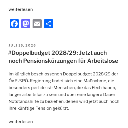
„#Insolvenzfonds:
weiterlesen
Politik
F
M
E
T
hat
a
a
m
ei
Gesetz
zu
c
st
ai
le
folgen“
VERÖFFENTLICHT
JULI 15, 2026
e
o
l
n
AM
#Doppelbudget 2028/29: Jetzt auch
b
d
noch Pensionskürzungen für Arbeitslose
o
o
Im kürzlich beschlossenen
Doppelbudget
2028/29 der
o
n
ÖVP-SPÖ-Regierung findet sich eine Maßnahme, die
k
besonders perfide ist: Menschen, die das Pech haben,
länger arbeitslos zu sein und über eine längere Dauer
Notstandshilfe
zu beziehen, denen wird jetzt auch noch
ihre künftige Pension gekürzt.
„#Doppelbudget
weiterlesen