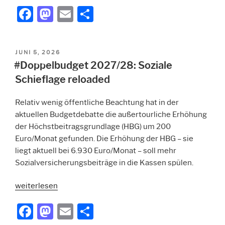
2028/29:
F
M
E
T
Jetzt
a
a
m
ei
auch
noch
c
st
ai
le
Pensionskürzungen
VERÖFFENTLICHT
JUNI 5, 2026
e
o
l
n
für
AM
#Doppelbudget 2027/28: Soziale
b
d
Arbeitslose“
Schieflage reloaded
o
o
Relativ wenig öffentliche Beachtung hat in der
o
n
aktuellen Budgetdebatte die außertourliche Erhöhung
k
der Höchstbeitragsgrundlage (HBG) um 200
Euro/Monat gefunden. Die Erhöhung der HBG – sie
liegt aktuell bei 6.930 Euro/Monat – soll mehr
Sozialversicherungsbeiträge in die Kassen spülen.
„#Doppelbudget
weiterlesen
2027/28:
F
M
E
T
Soziale
Schieflage