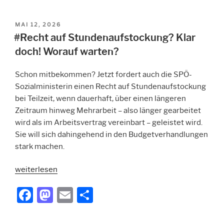
a
a
m
ei
reloaded“
c
st
ai
le
VERÖFFENTLICHT
MAI 12, 2026
e
o
l
n
AM
#Recht auf Stundenaufstockung? Klar
b
d
doch! Worauf warten?
o
o
Schon mitbekommen? Jetzt fordert auch die SPÖ-
o
n
Sozialministerin einen Recht auf
Stundenaufstockung
k
bei
Teilzeit
, wenn dauerhaft, über einen längeren
Zeitraum hinweg Mehrarbeit – also länger gearbeitet
wird als im Arbeitsvertrag vereinbart – geleistet wird.
Sie will sich dahingehend in den Budgetverhandlungen
stark machen.
„#Recht
weiterlesen
auf
F
M
E
T
Stundenaufstockung?
a
a
m
ei
Klar
doch!