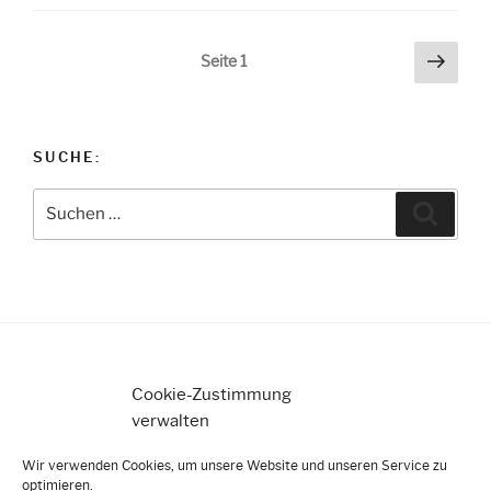
c
st
ai
le
Worauf
e
o
l
n
warten?“
Seitennummerierung
Näch
Seite
1
b
d
Seite
der
o
o
Beiträge
o
n
SUCHE:
k
Suche
Suche
nach:
Cookie-Zustimmung
Datenschutz
verwalten
Impressum
Wir verwenden Cookies, um unsere Website und unseren Service zu
optimieren.