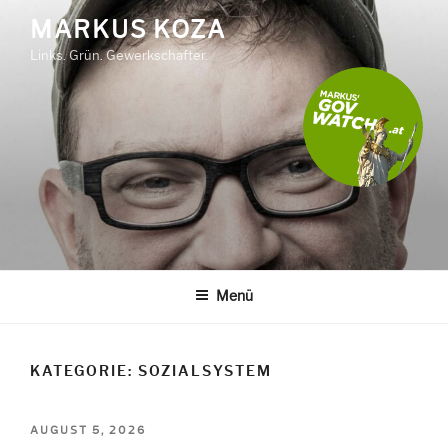
Zum
MARKUS KOZA
Inhalt
Links. Grün. Gewerkschafter.
springen
Menü
KATEGORIE:
SOZIALSYSTEM
VERÖFFENTLICHT
AUGUST 5, 2026