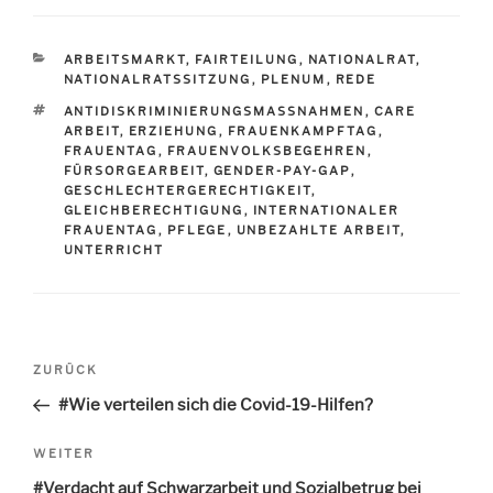
c
st
ai
le
e
o
l
n
KATEGORIEN
ARBEITSMARKT
,
FAIRTEILUNG
,
NATIONALRAT
,
b
d
NATIONALRATSSITZUNG
,
PLENUM
,
REDE
o
o
SCHLAGWÖRTER
ANTIDISKRIMINIERUNGSMASSNAHMEN
,
CARE
ARBEIT
,
ERZIEHUNG
,
FRAUENKAMPFTAG
,
o
n
FRAUENTAG
,
FRAUENVOLKSBEGEHREN
,
FÜRSORGEARBEIT
,
GENDER-PAY-GAP
,
k
GESCHLECHTERGERECHTIGKEIT
,
GLEICHBERECHTIGUNG
,
INTERNATIONALER
FRAUENTAG
,
PFLEGE
,
UNBEZAHLTE ARBEIT
,
UNTERRICHT
Beitragsnavigation
ZURÜCK
Vorheriger
Beitrag
#Wie verteilen sich die Covid-19-Hilfen?
WEITER
Nächster
Beitrag
#Verdacht auf Schwarzarbeit und Sozialbetrug bei