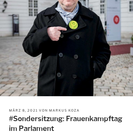
VERÖFFENTLICHT
MÄRZ 8, 2021
VON
MARKUS KOZA
AM
#Sondersitzung: Frauenkampftag
im Parlament