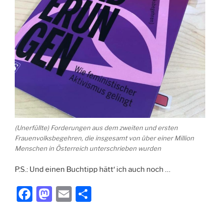
(Unerfüllte) Forderungen aus dem zweiten und ersten
Frauenvolksbegehren, die insgesamt von über einer Million
Menschen in Österreich unterschrieben wurden
P.S.: Und einen Buchtipp hätt‘ ich auch noch …
F
M
E
T
a
a
m
ei