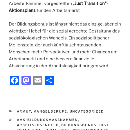
Arbeiterkammer vorgestellten
„Just Transition“-
Aktionsplans
für den Arbeitsmarkt.
Der Bildungsbonus ist längst nicht das einzige, aber ein
wichtiger Hebel für die sozial gerechte Gestaltung des
sozialökologischen Wandels. Ein sozialpolitischer
Meilenstein, der auch künftig zehntausenden
Menschen mehr Perspektiven und mehr Chancen am
Arbeitsmarkt und eine bessere finanzielle
Absicherung in der Arbeitslosigkeit bringen wird.
F
M
E
T
a
a
m
ei
c
st
ai
le
e
o
l
n
KATEGORIEN
ARMUT
,
MANGELBERUFE
,
UNCATEGORIZED
b
d
SCHLAGWÖRTER
AMS-BILDUNGSMASSNAHMEN
,
o
o
ARBEITSLOSENGELD
,
BILDUNGSBONUS
,
JUST