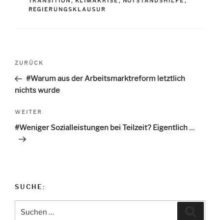
TRANSITION
,
KLIMAKRISE
,
NOTSTANDSHILFE
,
o
n
REGIERUNGSKLAUSUR
k
Beitragsnavigation
ZURÜCK
Vorheriger
Beitrag
#Warum aus der Arbeitsmarktreform letztlich
nichts wurde
WEITER
Nächster
Beitrag
#Weniger Sozialleistungen bei Teilzeit? Eigentlich …
SUCHE:
Suche
Suche
nach: