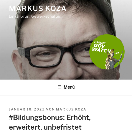
Zum
MARKUS KOZA
Inhalt
Links. Grün. Gewerkschafter.
springen
Menü
VERÖFFENTLICHT
JANUAR 16, 2023
VON
MARKUS KOZA
AM
#Bildungsbonus: Erhöht,
erweitert, unbefristet